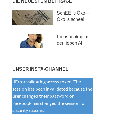
DIE NEUESTEN BEITRÄGE
SchEE is Öko –
Öko is schee!
Fotoshooting mit
der lieben Ali
UNSER INSTA-CHANNEL
Error validating access token: The
session has been invalidated because the
user changed their password or
Facebook has changed the session for
security reasons.