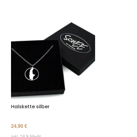
Halskette silber
Ohrstecker g
16,90
€
24,90
€
inkl. 19 % MwSt.
inkl. 19 % MwSt.