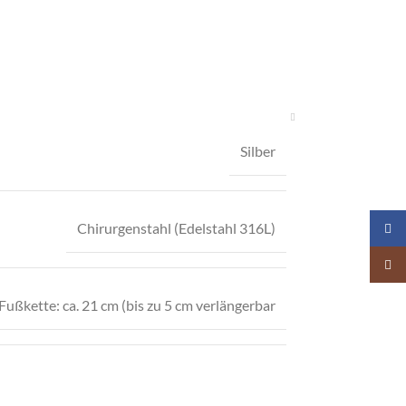
Silber
Chirurgenstahl (Edelstahl 316L)
Face
Insta
 Fußkette: ca. 21 cm (bis zu 5 cm verlängerbar
14 mm Durchmesser der Ohrstecker: ca. 10 mm