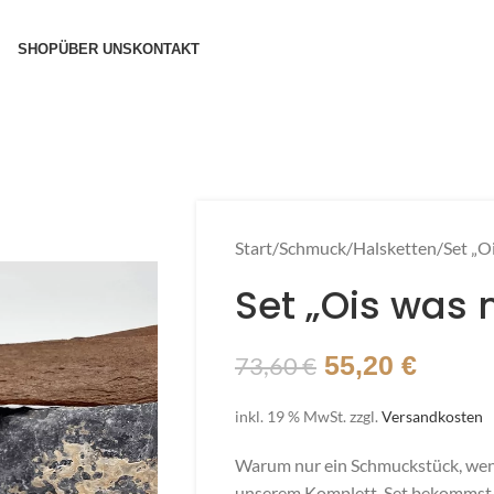
SHOP
ÜBER UNS
KONTAKT
Start
Schmuck
Halsketten
Set „O
Set „Ois was 
73,60
€
55,20
€
inkl. 19 % MwSt.
zzgl.
Versandkosten
Warum nur ein Schmuckstück, wenn
unserem Komplett-Set bekommst 