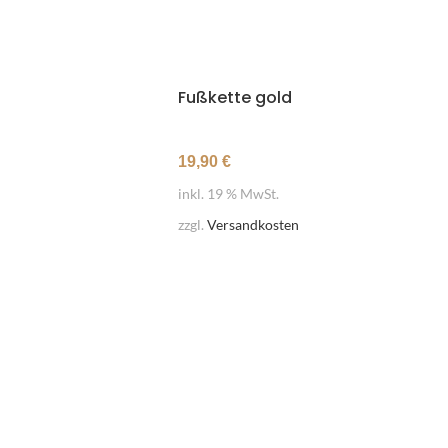
Fußkette gold
19,90
€
inkl. 19 % MwSt.
zzgl.
Versandkosten