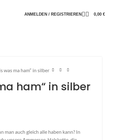
ANMELDEN / REGISTRIEREN
0,00
€
is was ma ham“ in silber
ma ham“ in silber
 man auch gleich alle haben kann? In
du unsere Ammersee-Halskette, die